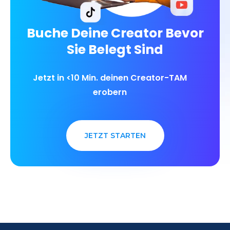
Buche Deine Creator Bevor
Sie Belegt Sind
Jetzt in <10 Min. deinen Creator-TAM
erobern
JETZT STARTEN