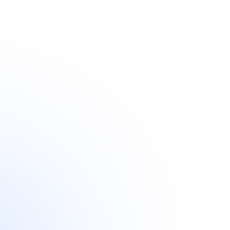
Tracke Impressionen, Link-Klicks & Umsätze

Überprüfe die Leistungserbringung

automatisch
Sammle den Content automatisch ein
