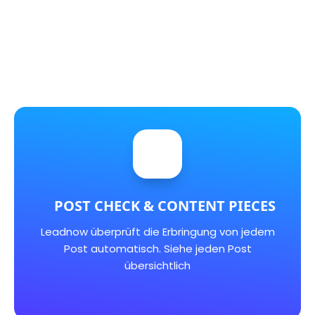
KI-MATCHING & ZIELGRUPPE
Finde & buche ganz leicht Content Creator,
die zur Zielgruppe & zur Brand passen – dank
KI