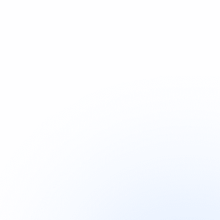

Kampagnen