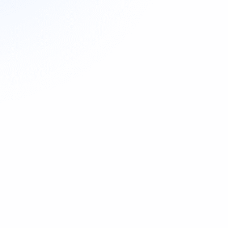
Nie wieder lästige Verträge aufsetzen

Automatisierte Post Reminder

Nutze strategische Best Practice