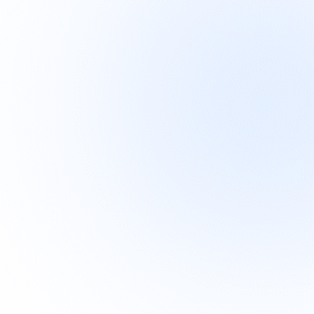
Nie wieder Screenshots & Content

einsammeln
Siehe Klicks, ERs, TKPs, Impressions der letzten

Posts
Volle Transparenz für maximale

Performance