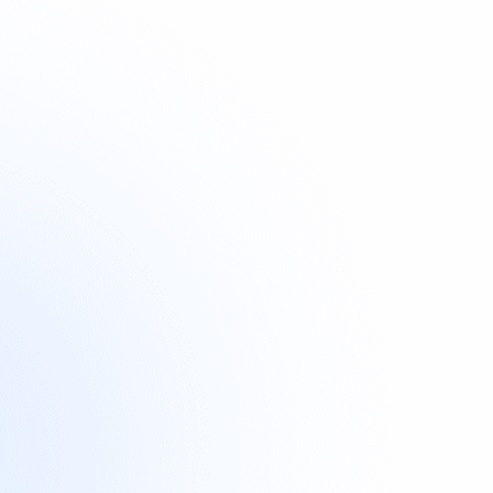
Tracke Impressionen, Link-Klicks & Umsätze

Überprüfe die Leistungserbringung

automatisch
Sammle den Content automatisch ein
