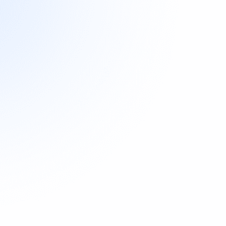
Bezahle Hunderte Influencer automatisiert

1 Partner & beliebig viele Creator Buchungen

Internationale Zahlungen made simple
