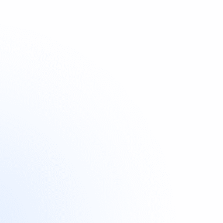
Nie wieder Influencer manuell suchen &

anschreiben
Zugriff auf +5,4 Mio. Creator dank KI-

Matching
Nischen Creator direkt buchen aus +1.000

Kategorien