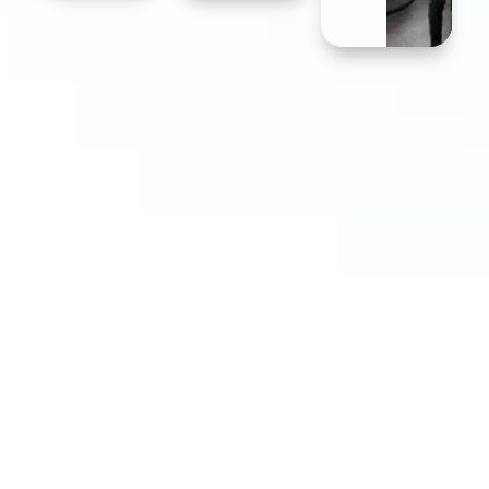
Markenbekanntheit

Mehr Follower

Ein besseres Brand Image

Steigern den Website Traffic

Verbessern SEO

Steigern die Sales
