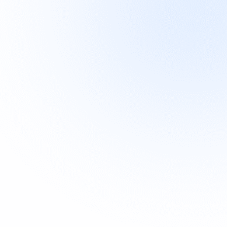
Nie wieder Insights per Screenshots

einsammeln
Siehe Klicks, ERs, TKPs, Impressions der letzten

Posts
Volle Transparenz für maximale

Performance