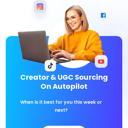
Creator & UGC Sourcing
On Autopilot
When is it best for you this week or
next?