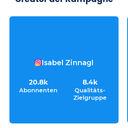
Isabel Zinnagl
20.8k
8.4k
Abonnenten
Qualitäts-
Zielgruppe