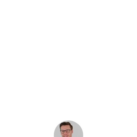
Markenbekanntheit

Mehr Follower

Ein besseres Brand Image

Steigern den Website Traffic

Verbessern SEO

Steigern die Sales

Verbessern das Retargeting bei Paid Ads

Opt-in Daten fürs E-Mail Marketing

Produzieren top Content für Webseiten, Social

Media & Paid Ads