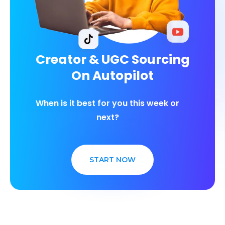
Creator & UGC Sourcing
On Autopilot
When is it best for you this week or
next?
START NOW